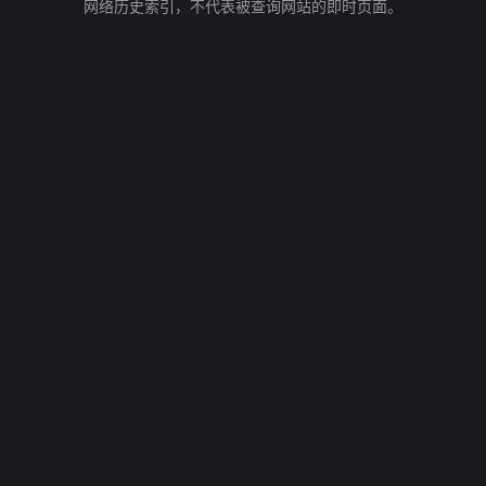
网络历史索引，不代表被查询网站的即时页面。